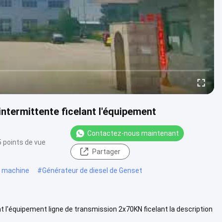
ntermittente ficelant l'équipement
Contactez-nous maintenant
 points de vue
Partager
e machine
#
Générateur de diesel de Genset
t l'équipement ligne de transmission 2x70KN ficelant la description
...
Voir plus