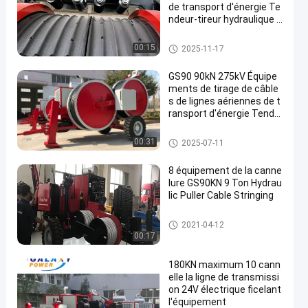
de transport d'énergie Te
ndeur-tireur hydraulique 1
00KN pour le tirage et la t
ension des conducteurs
ligne de transmission équipe
00:15
2025-11-17
ment
GS90 90kN 275kV Équipe
ments de tirage de câble
s de lignes aériennes de t
ransport d'énergie Tende
ur-tireur hydraulique
ligne de transmission équipe
00:31
2025-07-11
ment
8 équipement de la canne
lure GS90KN 9 Ton Hydrau
lic Puller Cable Stringing
ligne électrique ficelant l'équip
2021-04-12
ement
00:17
180KN maximum 10 cann
elle la ligne de transmissi
on 24V électrique ficelant
l'équipement