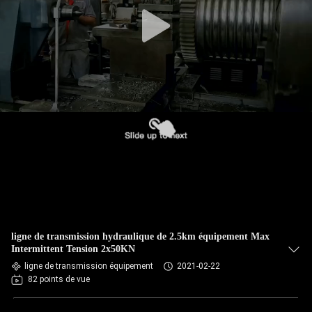
L'USINE
CONTRÔLE
QUALITÉ
CONTACTEZ-
NOUS
NOUVELLES
LES
ligne de transmission hydraulique de 2.5km équipement Max
AFFAIRES
Intermittent Tension 2x50KN
ligne de transmission équipement
2021-02-22
82 points de vue
PLAN