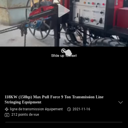
L'USINE
CONTRÔLE
QUALITÉ
CONTACTEZ-
NOUS
NOUVELLES
LES
118KW (158hp) Max Pull Force 9 Ton Transmission Line
AFFAIRES
Stringing Equipment
ligne de transmission équipement
2021-11-16
212 points de vue
PLAN