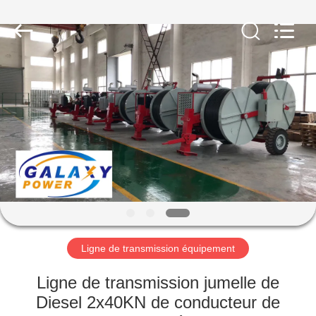
2026
Galaxy
power
industry
limited.
All
Rights
Reserved.
ACCUEIL
PRODUITS
À
PROPOS
DE
NOUS
Ligne de transmission équipement
VISITE
Ligne de transmission jumelle de
DE
Diesel 2x40KN de conducteur de