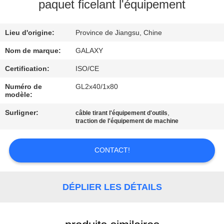
L'USINE
paquet ficelant l'équipement
Lieu d'origine:
Province de Jiangsu, Chine
CONTRÔLE
QUALITÉ
Nom de marque:
GALAXY
Certification:
ISO/CE
CONTACTEZ-
Numéro de
GL2x40/1x80
modèle:
NOUS
Surligner:
,
câble tirant l'équipement d'outils
traction de l'équipement de machine
NOUVELLES
CONTACT!
LES
AFFAIRES
DÉPLIER LES DÉTAILS
PLAN