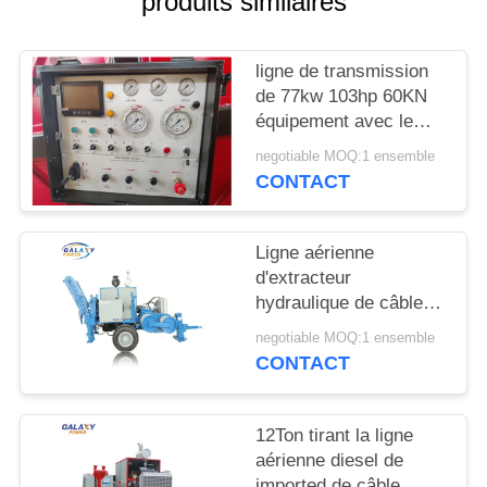
produits similaires
DU
SITE
ligne de transmission
de 77kw 103hp 60KN
PRIVACY
équipement avec le
POLICY
nombre de 7
negotiable MOQ:1 ensemble
cannelures
CONTACT
Ligne aérienne
d'extracteur
hydraulique de câble
de 280KN ADSS
negotiable MOQ:1 ensemble
ficelant l'équipement
CONTACT
12Ton tirant la ligne
aérienne diesel de
imported de câble