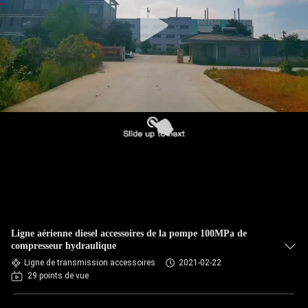
L'USINE
CONTRÔLE
QUALITÉ
CONTACTEZ-
NOUS
NOUVELLES
LES
Ligne aérienne diesel accessoires de la pompe 100MPa de
AFFAIRES
compresseur hydraulique
Ligne de transmission accessoires
2021-02-22
29 points de vue
PLAN