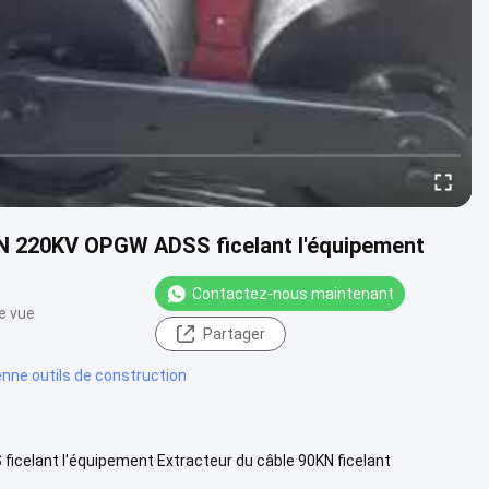
KN 220KV OPGW ADSS ficelant l'équipement
Contactez-nous maintenant
e vue
Partager
enne outils de construction
icelant l'équipement Extracteur du câble 90KN ficelant
ipement ...
Voir plus