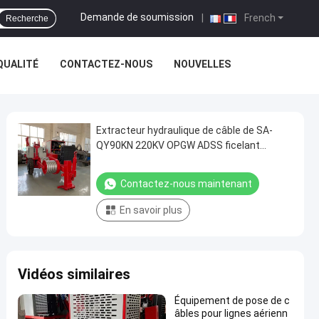
Demande de soumission
|
French
Recherche
QUALITÉ
CONTACTEZ-NOUS
NOUVELLES
Extracteur hydraulique de câble de SA-
QY90KN 220KV OPGW ADSS ficelant
l'équipement
Contactez-nous maintenant
En savoir plus
Vidéos similaires
Équipement de pose de c
âbles pour lignes aérienn