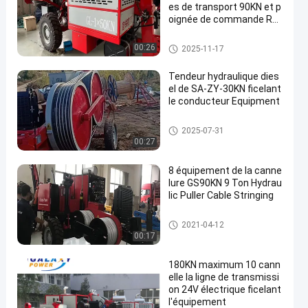
es de transport 90KN et p
oignée de commande Rex
roth (Allemagne)
Ficelage de l'équipement
00:26
2025-11-17
Tendeur hydraulique dies
el de SA-ZY-30KN ficelant
le conducteur Equipment
tendeur hydraulique de câble
2025-07-31
00:27
8 équipement de la canne
lure GS90KN 9 Ton Hydrau
lic Puller Cable Stringing
ligne électrique ficelant l'équip
2021-04-12
ement
00:17
180KN maximum 10 cann
elle la ligne de transmissi
on 24V électrique ficelant
l'équipement