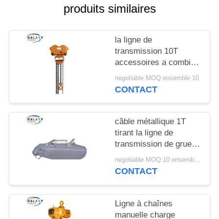
DU
produits similaires
SITE
la ligne de
PRIVACY
transmission 10T
accessoires a combiné
POLICY
la chaîne en acier 136-
negotiable MOQ:ensemble 10
175mm de croix
CONTACT
manuelle de grue à
chaînes
câble métallique 1T
tirant la ligne de
transmission de grue
accessoires pour se
negotiable MOQ:10 ensembles
soulever avec l'OIN
CONTACT
passée
Ligne à chaînes
manuelle charge