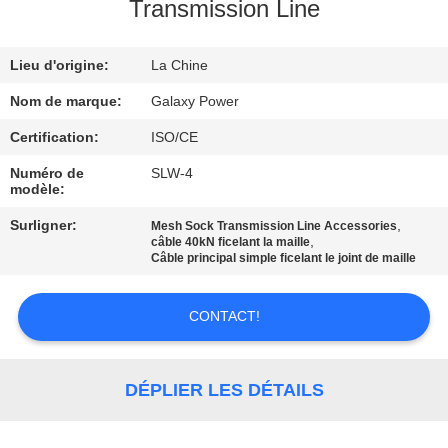
L'USINE
Transmission Line
Lieu d'origine:
La Chine
CONTRÔLE
QUALITÉ
Nom de marque:
Galaxy Power
Certification:
ISO/CE
CONTACTEZ-
Numéro de
SLW-4
modèle:
NOUS
Surligner:
,
Mesh Sock Transmission Line Accessories
,
câble 40kN ficelant la maille
NOUVELLES
Câble principal simple ficelant le joint de maille
CONTACT!
LES
AFFAIRES
DÉPLIER LES DÉTAILS
PLAN