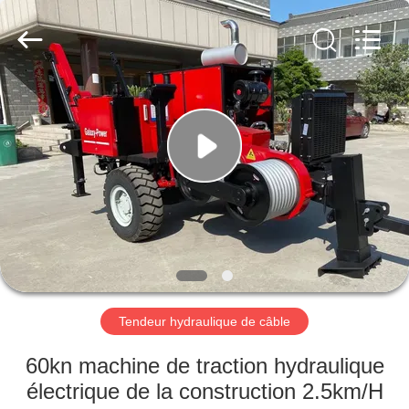
2026
Galaxy
power
industry
limited.
All
Rights
Reserved.
ACCUEIL
PRODUITS
À
PROPOS
DE
NOUS
Tendeur hydraulique de câble
VISITE
60kn machine de traction hydraulique
DE
électrique de la construction 2.5km/H