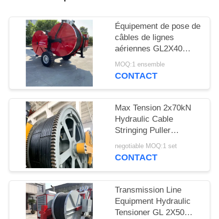
DU
SITE
Équipement de pose de
câbles de lignes
PRIVACY
aériennes GL2X40
Tendeur hydraulique
POLICY
MOQ:1 ensemble
90KN pour le tirage et
CONTACT
la tension des
conducteurs
Max Tension 2x70kN
Hydraulic Cable
Stringing Puller
Tensioner for Overhead
negotiable MOQ:1 set
Line Transmission
CONTACT
Transmission Line
Equipment Hydraulic
Tensioner GL 2X50