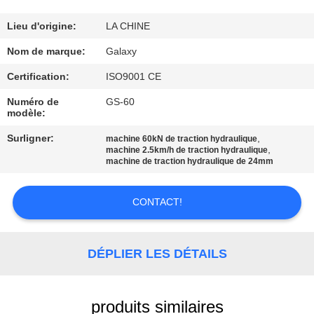
L'USINE
Lieu d'origine:
LA CHINE
CONTRÔLE
Nom de marque:
Galaxy
QUALITÉ
Certification:
ISO9001 CE
Numéro de
GS-60
modèle:
CONTACTEZ-
NOUS
Surligner:
,
machine 60kN de traction hydraulique
,
machine 2.5km/h de traction hydraulique
machine de traction hydraulique de 24mm
NOUVELLES
CONTACT!
LES
AFFAIRES
DÉPLIER LES DÉTAILS
PLAN
produits similaires