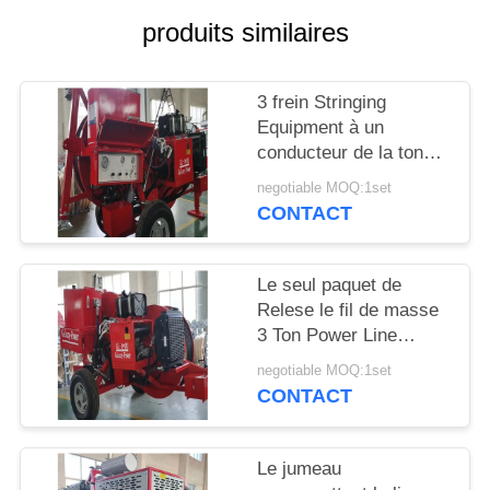
DU
produits similaires
SITE
3 frein Stringing
PRIVACY
Equipment à un
POLICY
conducteur de la tonne
1300mm Taureau
negotiable MOQ:1set
CONTACT
Le seul paquet de
Relese le fil de masse
3 Ton Power Line
Stringing Equipment
negotiable MOQ:1set
CONTACT
Le jumeau