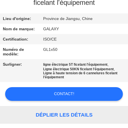
L'USINE
ficelant l'équipement
Lieu d'origine:
Province de Jiangsu, Chine
CONTRÔLE
QUALITÉ
Nom de marque:
GALAXY
Certification:
ISO/CE
CONTACTEZ-
Numéro de
GL1x50
modèle:
NOUS
Surligner:
,
ligne électrique 5T ficelant l'équipement
,
Ligne électrique 50KN ficelant l'équipement
Ligne à haute tension de 6 cannelures ficelant
NOUVELLES
l'équipement
LES
CONTACT!
AFFAIRES
DÉPLIER LES DÉTAILS
PLAN