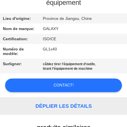
L'USINE
équipement
Lieu d'origine:
Province de Jiangsu, Chine
CONTRÔLE
QUALITÉ
Nom de marque:
GALAXY
Certification:
ISO/CE
CONTACTEZ-
Numéro de
GL1x40
modèle:
NOUS
Surligner:
,
câblez tirer l'équipement d'outils
tirant l'équipement de machine
NOUVELLES
CONTACT!
LES
AFFAIRES
DÉPLIER LES DÉTAILS
PLAN