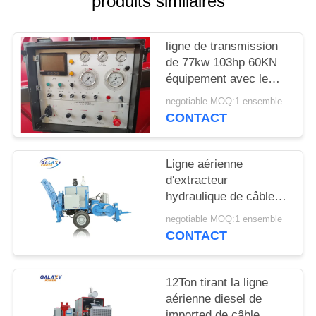
produits similaires
DU
SITE
ligne de transmission
de 77kw 103hp 60KN
PRIVACY
équipement avec le
POLICY
nombre de 7
negotiable MOQ:1 ensemble
cannelures
CONTACT
Ligne aérienne
d'extracteur
hydraulique de câble
de 280KN ADSS
negotiable MOQ:1 ensemble
ficelant l'équipement
CONTACT
12Ton tirant la ligne
aérienne diesel de
imported de câble