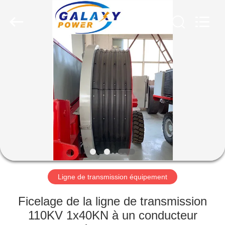
2026
Galaxy
power
industry
limited.
All
Rights
Reserved.
ACCUEIL
PRODUITS
À
PROPOS
DE
NOUS
Ligne de transmission équipement
VISITE
Ficelage de la ligne de transmission
DE
110KV 1x40KN à un conducteur