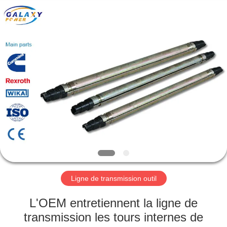
2026
Galaxy
power
industry
limited.
All
Rights
Reserved.
ACCUEIL
PRODUITS
À
PROPOS
DE
NOUS
Ligne de transmission outil
VISITE
L'OEM entretiennent la ligne de
DE
transmission les tours internes de