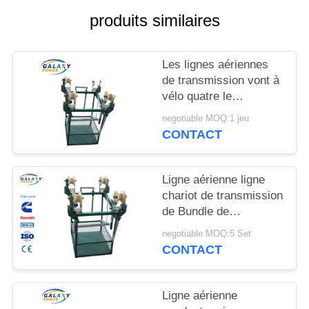
DU
produits similaires
SITE
Les lignes aériennes
PRIVACY
de transmission vont à
POLICY
vélo quatre le
conducteur Bundle Line
negotiable MOQ:1 jeu
Cart
CONTACT
Ligne aérienne ligne
chariot de transmission
de Bundle de
conducteur de l'outil
negotiable MOQ:5 Set
deux
CONTACT
Ligne aérienne