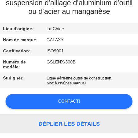
L'USINE
suspension d'alliage d'aluminium d'outil
ou d'acier au manganèse
CONTRÔLE
Lieu d'origine:
La Chine
QUALITÉ
Nom de marque:
GALAXY
CONTACTEZ-
Certification:
ISO9001
NOUS
Numéro de
GSLENX-300B
modèle:
Surligner:
,
Ligne aérienne outils de construction
NOUVELLES
bloc à chaînes manuel
LES
CONTACT!
AFFAIRES
DÉPLIER LES DÉTAILS
PLAN