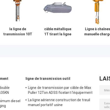
la ligne de
câble métallique
Ligne à chaîne
transmission 10T
1T tirant la ligne
manuelle charg
accessoires a
de transmission
évaluée maxim
combiné la chaîne
de grue
12.5KN de
en acier 136-
accessoires pour
transmission pa
175mm de croix
se soulever avec
blocs
manuelle de grue
l'OIN passée
d'accessoires
à chaînes
LAI
ement
ligne de transmission outil
 double
Ligne de transmission par câble de Max
2x35KN
Puller 12Ton ADSS ficelant l'équipement
La ligne aérienne construction de treuil
ximum diesel
manuel portatif usine
ging
l'approvisionnement à long terme 0.5T-