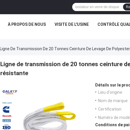
Re
À PROPOS DE NOUS
VISITE DE L'USINE
CONTRÔLE QUAL
Ligne De Transmission De 20 Tonnes Ceinture De Levage De Polyester
Ligne de transmission de 20 tonnes ceinture de
résistante
Détails sur le prod
Lieu d'origine:
Nom de marque:
Certification:
Numéro de modèl
Conditions de pai