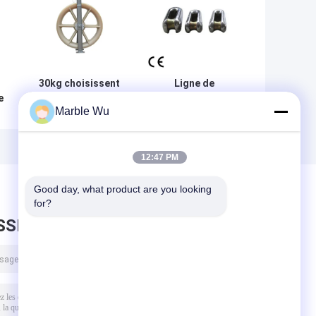
s
30kg choisissent
Ligne de
e
la ligne aérienne
transmission en U
Marble Wu
um
empaquetée par
commune fixe de
roue accessoires
connecteur de
r
de poulie de
courbure
conducteur avec
accessoires avec
12:47 PM
la largeur de
la charge évaluée
100mm
10KN
Good day, what product are you looking 
for?
SSEZ UN MESSAGE