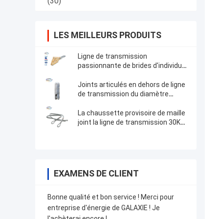
(30)
LES MEILLEURS PRODUITS
Ligne de transmission
passionnante de brides d'individu
câble évalué de la charge 10kg-
30kg d'accessoires divers
Joints articulés en dehors de ligne
de transmission du diamètre
37mm accessoires
La chaussette provisoire de maille
joint la ligne de transmission 30KN
accessoires
EXAMENS DE CLIENT
Bonne qualité et bon service ! Merci pour
entreprise d'énergie de GALAXIE ! Je
l'achèterai encore !