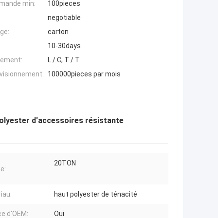
mande min:
100pieces
negotiable
ge:
carton
10-30days
iement:
L / C, T / T
ovisionnement:
100000pieces par mois
olyester d'accessoires résistante
20TON
e:
iau:
haut polyester de ténacité
ce d'OEM:
Oui