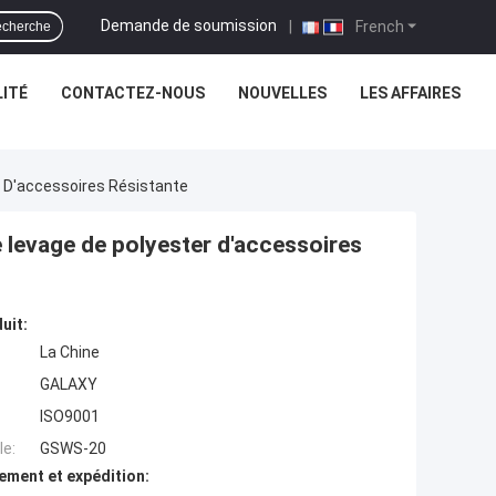
Demande de soumission
|
French
cherche
ITÉ
CONTACTEZ-NOUS
NOUVELLES
LES AFFAIRES
 D'accessoires Résistante
 levage de polyester d'accessoires
uit:
La Chine
GALAXY
ISO9001
e:
GSWS-20
ement et expédition: