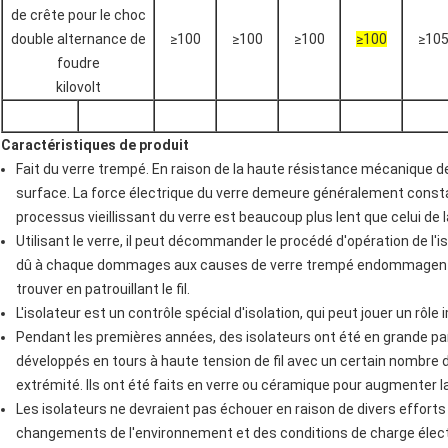
de crête pour le choc
double alternance de
≥100
≥100
≥100
≥100
≥10
foudre
kilovolt
Caractéristiques de produit
Fait du verre trempé. En raison de la haute résistance mécanique de l
surface. La force électrique du verre demeure généralement constant
processus vieillissant du verre est beaucoup plus lent que celui de l
Utilisant le verre, il peut décommander le procédé d'opération de l'i
dû à chaque dommages aux causes de verre trempé endommagent à 
trouver en patrouillant le fil.
L'isolateur est un contrôle spécial d'isolation, qui peut jouer un rô
Pendant les premières années, des isolateurs ont été en grande pa
développés en tours à haute tension de fil avec un certain nombre 
extrémité. Ils ont été faits en verre ou céramique pour augmenter
Les isolateurs ne devraient pas échouer en raison de divers effor
changements de l'environnement et des conditions de charge électr