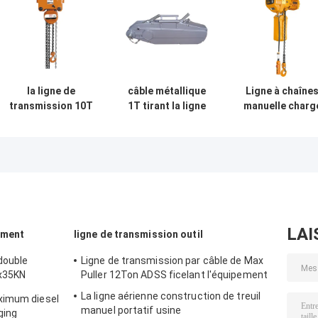
la ligne de
câble métallique
Ligne à chaîne
transmission 10T
1T tirant la ligne
manuelle charg
accessoires a
de transmission
évaluée maxim
combiné la chaîne
de grue
12.5KN de
en acier 136-
accessoires pour
transmission pa
175mm de croix
se soulever avec
blocs
manuelle de grue
l'OIN passée
d'accessoires
à chaînes
LAI
ement
ligne de transmission outil
 double
Ligne de transmission par câble de Max
2x35KN
Puller 12Ton ADSS ficelant l'équipement
La ligne aérienne construction de treuil
ximum diesel
manuel portatif usine
ging