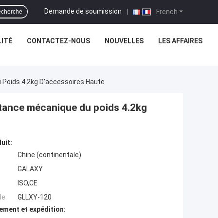
Demande de soumission
|
French
cherche
ITÉ
CONTACTEZ-NOUS
NOUVELLES
LES AFFAIRES
 Poids 4.2kg D'accessoires Haute
istance mécanique du poids 4.2kg
uit:
Chine (continentale)
GALAXY
ISO,CE
e:
GLLXY-120
ement et expédition: