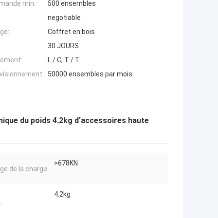
mande min:
500 ensembles
negotiable
ge:
Coffret en bois
30 JOURS
iement:
L / C, T / T
ovisionnement:
50000 ensembles par mois
nique du poids 4.2kg d'accessoires haute
>678KN
ge de la charge:
4.2kg
: