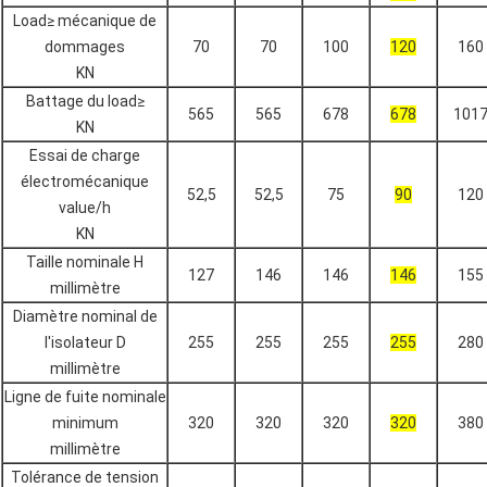
Load≥ mécanique de
dommages
70
70
100
120
160
KN
Battage du load≥
565
565
678
678
101
KN
Essai de charge
électromécanique
52,5
52,5
75
90
120
value/h
KN
Taille nominale H
127
146
146
146
155
millimètre
Diamètre nominal de
l'isolateur D
255
255
255
255
280
millimètre
Ligne de fuite nominale
minimum
320
320
320
320
380
millimètre
Tolérance de tension