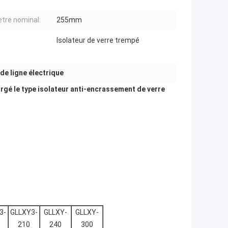
tre nominal:
255mm
Isolateur de verre trempé
 de ligne électrique
rgé le type isolateur anti-encrassement de verre
3-
GLLXY3-
GLLXY-
GLLXY-
210
240
300