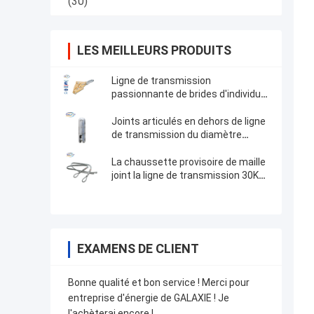
(30)
LES MEILLEURS PRODUITS
Ligne de transmission
passionnante de brides d'individu
câble évalué de la charge 10kg-
30kg d'accessoires divers
Joints articulés en dehors de ligne
de transmission du diamètre
37mm accessoires
La chaussette provisoire de maille
joint la ligne de transmission 30KN
accessoires
EXAMENS DE CLIENT
Bonne qualité et bon service ! Merci pour
entreprise d'énergie de GALAXIE ! Je
l'achèterai encore !