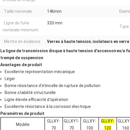
Taille nominale:
146mm
Diamè
Ligne de fuite
320 mm
Type:
nominale minimum:
Mettre en évidence:
Verres à haute tension
,
isolateurs en verre
La ligne de transmission disque à haute tension d'accessoires/a fo
trempé de suspension
Avantages de produit
Excellente représentation mécanique
Léger
Bonne résistance d'étincelle de rupture de pollution
Bonne stabilité structurelle
Ligne élevée efficacité d'opération
Excellente résistance à la corrosion électrique
Paramètres de produit
GLLXY-
GLLXY1-
GLLXY-
GLLXY-
GLLXY
Modèle
70
70
100
120
160