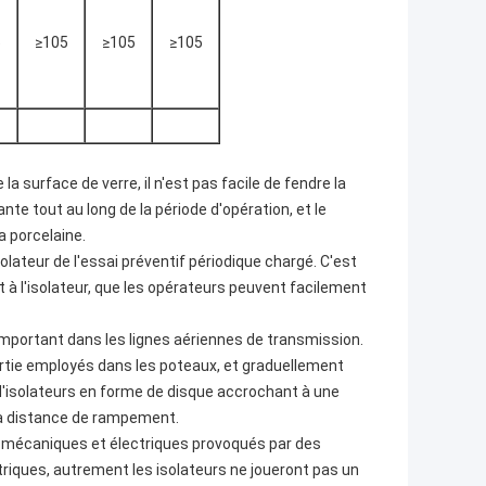
5
≥105
≥105
≥105
a surface de verre, il n'est pas facile de fendre la
e tout au long de la période d'opération, et le
a porcelaine.
solateur de l'essai préventif périodique chargé. C'est
l'isolateur, que les opérateurs peuvent facilement
le important dans les lignes aériennes de transmission.
rtie employés dans les poteaux, et graduellement
d'isolateurs en forme de disque accrochant à une
 la distance de rampement.
ts mécaniques et électriques provoqués par des
iques, autrement les isolateurs ne joueront pas un