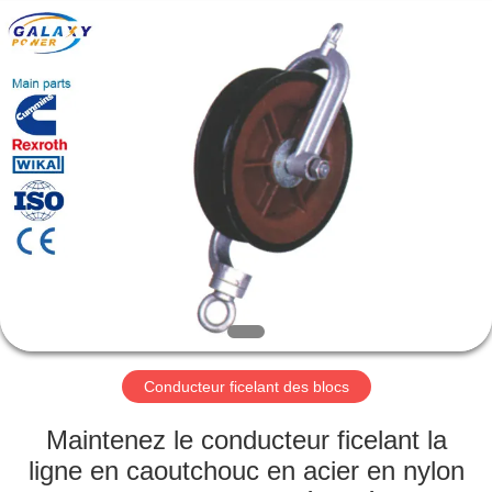
2026
Galaxy
power
industry
limited.
All
Rights
Reserved.
ACCUEIL
PRODUITS
À
PROPOS
DE
NOUS
Conducteur ficelant des blocs
VISITE
Maintenez le conducteur ficelant la
DE
ligne en caoutchouc en acier en nylon