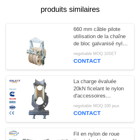
DU
produits similaires
SITE
660 mm câble pilote
PRIVACY
utilisation de la chaîne
POLICY
de bloc galvanisé nylon
feuille de câble aérien
negotiable MOQ:10SET
poulie bloc
CONTACT
La charge évaluée
20kN ficelant le nylon
d'accessoires
d'équipement roulent
negotiable MOQ:100 jeux
CONTACT
Fil en nylon de roue