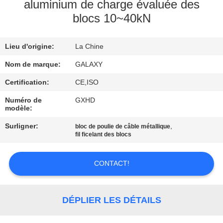
L'USINE
aluminium de charge évaluée des
blocs 10~40kN
CONTRÔLE
Lieu d'origine:
La Chine
QUALITÉ
Nom de marque:
GALAXY
CONTACTEZ-
Certification:
CE,ISO
NOUS
Numéro de
GXHD
modèle:
Surligner:
,
bloc de poulie de câble métallique
NOUVELLES
fil ficelant des blocs
LES
CONTACT!
AFFAIRES
DÉPLIER LES DÉTAILS
PLAN