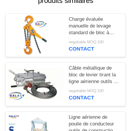
produits similaires
DU
SITE
Charge évaluée
manuelle de levage
PRIVACY
standard de bloc à
POLICY
chaînes de grue de
negotiable MOQ:100
levier de la taille 3m 3
CONTACT
tonnes
Câble métallique de
bloc de levier tirant la
ligne aérienne outils de
construction avec le
negotiable MOQ:100
diamètre de câble
CONTACT
métallique de 8mm
Ligne aérienne de
poulie de conducteur
outils de construction