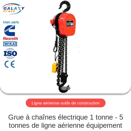
2026
Galaxy
power
industry
limited.
All
Rights
Reserved.
ACCUEIL
PRODUITS
À
PROPOS
DE
NOUS
Ligne aérienne outils de construction
VISITE
Grue à chaînes électrique 1 tonne - 5
DE
tonnes de ligne aérienne équipement