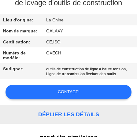
L'USINE
de levage d'outils de construction
Lieu d'origine:
La Chine
CONTRÔLE
QUALITÉ
Nom de marque:
GALAXY
Certification:
CE,ISO
CONTACTEZ-
Numéro de
GXECH
modèle:
NOUS
Surligner:
,
outils de construction de ligne à haute tension
Ligne de transmission ficelant des outils
NOUVELLES
CONTACT!
LES
AFFAIRES
DÉPLIER LES DÉTAILS
PLAN