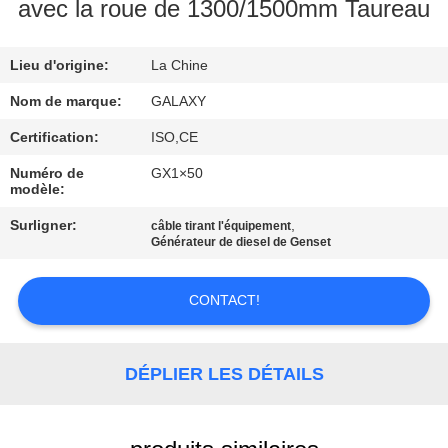
L'USINE
avec la roue de 1300/1500mm Taureau
Lieu d'origine:
La Chine
CONTRÔLE
QUALITÉ
Nom de marque:
GALAXY
Certification:
ISO,CE
CONTACTEZ-
Numéro de
GX1×50
modèle:
NOUS
Surligner:
,
câble tirant l'équipement
Générateur de diesel de Genset
NOUVELLES
CONTACT!
LES
AFFAIRES
DÉPLIER LES DÉTAILS
PLAN