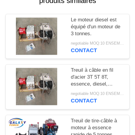
produits similaires
DU
SITE
Le moteur diesel est
équipé d'un moteur de
PRIVACY
3 tonnes.
POLICY
negotiable MOQ:10 ENSEMBLES
CONTACT
Treuil à câble en fil
d'acier 3T 5T 8T,
essence, diesel,
électrique
negotiable MOQ:10 ENSEMBLES
CONTACT
Treuil de tire-câble à
moteur à essence
rapide de 5 tonnes,