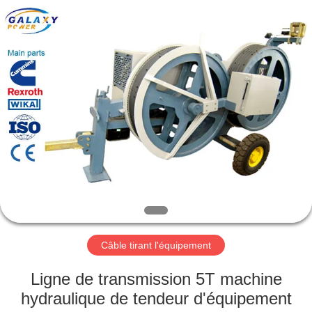
2026
Galaxy
power
industry
limited.
All
Rights
Reserved.
ACCUEIL
PRODUITS
À
PROPOS
DE
NOUS
Câble tirant l'équipement
VISITE
Ligne de transmission 5T machine
DE
hydraulique de tendeur d'équipement