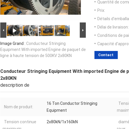
Quantité de com
Prix:
Détails d'emballa
Délai de livraison:
Conditions de pa
Image Grand :
Conducteur Stringing
Capacité d'appr
Equipment With imported Engine de paquet de
Contact
ligne à haute tension de 500KV 2x80KN
Conducteur Stringing Equipment With imported Engine de p
2x80KN
description de
16 Ton Conductor Stringing
Tensi
Nom de produit:
Equipment
maxi
Tension continue
2x80kN/1x160kN
diamè
maximum:
roue: