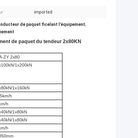
r:
imported
nducteur de paquet ficelant l'équipement
,
ipement
ment de paquet du tendeur 2x80KN
A-ZY 2x80
x100kN/1x200kN
x80kN/1x160kN
.5km/h
km/h
x40kN/1x80kN
x40kN/1x80kN
km/h
850mm