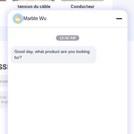
tension du câble
Conducteur
1x90kN ficelant
aérien 8 Ton
Marble Wu
r
l'équipement
Tensioner
ACCC 8 Ton
Stringing
Transmission
Equipment de
s
Overhead
Reconductoring
12:42 AM
n
ACCC
Good day, what product are you looking 
for?
SSEZ UN MESSAGE