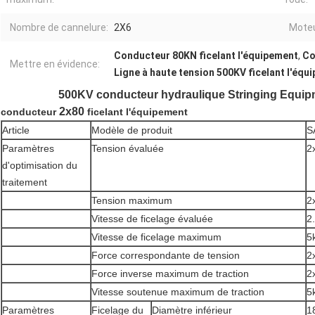
Nombre de cannelure:
2X6
Moteu
Conducteur 80KN ficelant l'équipement
,
Co
Mettre en évidence:
Ligne à haute tension 500KV ficelant l'équ
500KV conducteur hydraulique Stringing Equip
2x80
conducteur
ficelant l'équipement
Article
Modèle de produit
S
Paramètres
Tension évaluée
2
d'optimisation du
traitement
Tension maximum
2
Vitesse de ficelage évaluée
2
Vitesse de ficelage maximum
5
Force correspondante de tension
2
Force inverse maximum de traction
2
Vitesse soutenue maximum de traction
5
Paramètres
Ficelage du
Diamètre inférieur
1