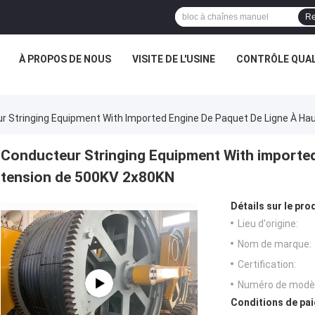
Re
À PROPOS DE NOUS
VISITE DE L'USINE
CONTRÔLE QUAL
r Stringing Equipment With Imported Engine De Paquet De Ligne À H
Conducteur Stringing Equipment With imported 
tension de 500KV 2x80KN
Détails sur le prod
Lieu d'origine:
Nom de marque:
Certification:
Numéro de modèl
Conditions de pai