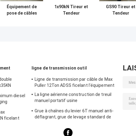
Équipement de
1x90kN Tireur et
GS90 Tireur et
pose de câbles
Tendeur
Tendeur
pour lignes
Hydraulique de
Hydraulique pou
aériennes de
Câble de Haute
Équipement de
transport 90KN et
Qualité Pour le
Câblage de
poignée de
Tirage de Lignes
Lignes Aérienne
commande
Électriques
de Transmissio
Rexroth
(Allemagne)
LAI
ement
ligne de transmission outil
 double
Ligne de transmission par câble de Max
2x35KN
Puller 12Ton ADSS ficelant l'équipement
La ligne aérienne construction de treuil
ximum diesel
manuel portatif usine
ging
l'approvisionnement à long terme 0.5T-
Grue à chaînes du levier 6T manuel anti-
Max
3T
déflagrant, grue de levage standard de
N ficelant
levier de rochet de la taille 1.5m