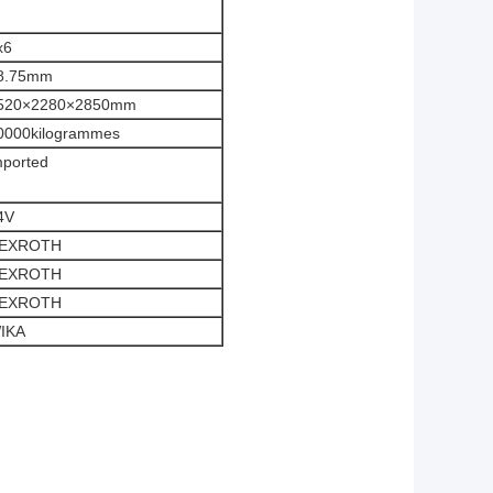
x6
8.75mm
520×2280×2850mm
0000
kilogrammes
mported
4V
EXROTH
EXROTH
EXROTH
IKA