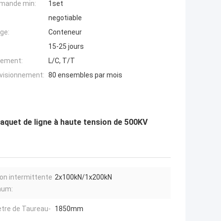
mande min:
1set
negotiable
ge:
Conteneur
15-25 jours
iement:
L/C, T/T
ovisionnement:
80 ensembles par mois
aquet de ligne à haute tension de 500KV
on intermittente
2x100kN/1x200kN
mum:
tre de Taureau-
1850mm