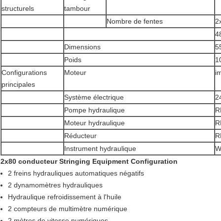
structurels
tambour
Nombre de fentes
2
4
Dimensions
5
Poids
1
Configurations
Moteur
i
principales
Système électrique
2
Pompe hydraulique
R
Moteur hydraulique
R
Réducteur
R
Instrument hydraulique
W
2x80 conducteur Stringing Equipment Configuration
2 freins hydrauliques automatiques négatifs
2 dynamomètres hydrauliques
Hydraulique refroidissement à l'huile
2 compteurs de multimètre numérique
2 mètres de vitesse numériques