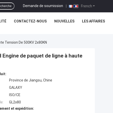
Demande de soumission
|
French
cherche
ITÉ
CONTACTEZ-NOUS
NOUVELLES
LES AFFAIRES
aute Tension De 500KV 2x80KN
Engine de paquet de ligne à haute
uit:
Province de Jiangsu, Chine
GALAXY
ISO/CE
e:
GL2x80
ement et expédition: