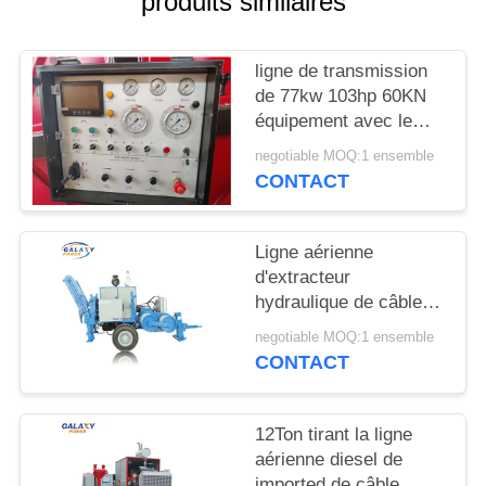
produits similaires
DU
SITE
ligne de transmission
de 77kw 103hp 60KN
PRIVACY
équipement avec le
POLICY
nombre de 7
negotiable MOQ:1 ensemble
cannelures
CONTACT
Ligne aérienne
d'extracteur
hydraulique de câble
de 280KN ADSS
negotiable MOQ:1 ensemble
ficelant l'équipement
CONTACT
12Ton tirant la ligne
aérienne diesel de
imported de câble