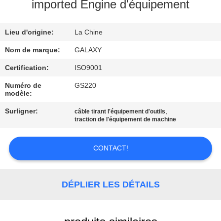
L'USINE
imported Engine d'équipement
Lieu d'origine:
La Chine
CONTRÔLE
QUALITÉ
Nom de marque:
GALAXY
Certification:
ISO9001
CONTACTEZ-
Numéro de
GS220
modèle:
NOUS
Surligner:
,
câble tirant l'équipement d'outils
traction de l'équipement de machine
NOUVELLES
CONTACT!
LES
AFFAIRES
DÉPLIER LES DÉTAILS
PLAN