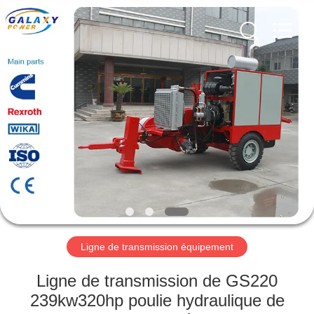
2026
Galaxy
power
industry
limited.
All
Rights
Reserved.
ACCUEIL
PRODUITS
À
PROPOS
DE
NOUS
Ligne de transmission équipement
VISITE
Ligne de transmission de GS220
DE
239kw320hp poulie hydraulique de