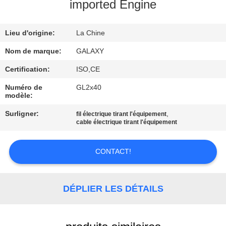
L'USINE
imported Engine
Lieu d'origine:
La Chine
CONTRÔLE
QUALITÉ
Nom de marque:
GALAXY
Certification:
ISO,CE
CONTACTEZ-
Numéro de
GL2x40
modèle:
NOUS
Surligner:
,
fil électrique tirant l'équipement
cable électrique tirant l'équipement
NOUVELLES
CONTACT!
LES
AFFAIRES
DÉPLIER LES DÉTAILS
PLAN