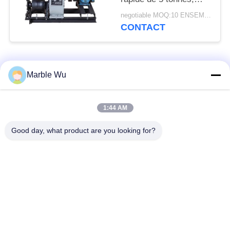
entraîné par arbre,
negotiable MOQ:10 ENSEMBLES
alimenté par moteur à
CONTACT
essence
Catégories populaires
Tous
Marble Wu
ligne de transmission
Ficelage de
1:44 AM
équipement
l'équipement
Good day, what product are you looking for?
ligne électrique
ligne de transmission
ficelant l'équipement
outil
extracteur
tendeur hydraulique
hydraulique de câble
de câble