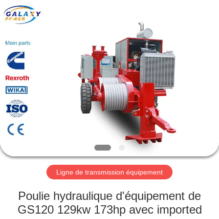
2026
Galaxy
power
industry
limited.
All
Rights
Reserved.
ACCUEIL
PRODUITS
À
PROPOS
DE
NOUS
Ligne de transmission équipement
VISITE
Poulie hydraulique d'équipement de
DE
GS120 129kw 173hp avec imported