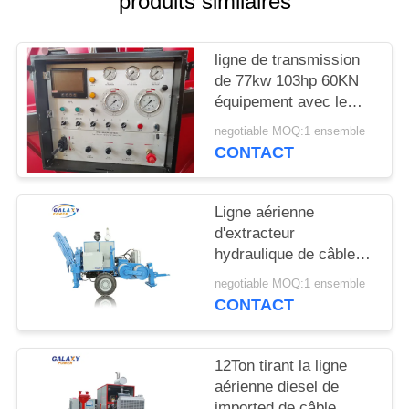
produits similaires
DU
SITE
ligne de transmission
de 77kw 103hp 60KN
PRIVACY
équipement avec le
POLICY
nombre de 7
negotiable MOQ:1 ensemble
cannelures
CONTACT
Ligne aérienne
d'extracteur
hydraulique de câble
de 280KN ADSS
negotiable MOQ:1 ensemble
ficelant l'équipement
CONTACT
12Ton tirant la ligne
aérienne diesel de
imported de câble