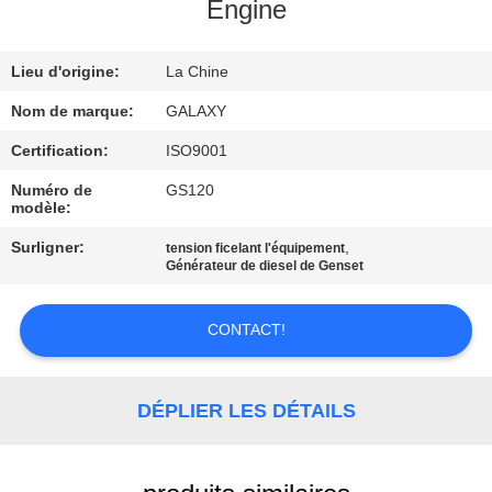
L'USINE
Engine
Lieu d'origine:
La Chine
CONTRÔLE
QUALITÉ
Nom de marque:
GALAXY
Certification:
ISO9001
CONTACTEZ-
Numéro de
GS120
modèle:
NOUS
Surligner:
,
tension ficelant l'équipement
Générateur de diesel de Genset
NOUVELLES
CONTACT!
LES
AFFAIRES
DÉPLIER LES DÉTAILS
PLAN